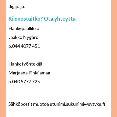
digipaja.
Kiinnostuitko? Ota yhteyttä
Hankepäällikkö
Jaakko Nygård
p.044 4077 451
Hanketyöntekijä
Marjaana Pihlajamaa
p.040 5777 725
Sähköpostit muotoa etunimi.sukunimi@sytyke.fi