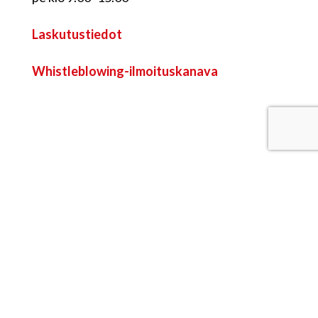
Laskutustiedot
Whistleblowing-ilmoituskanava
Sytykkeen myymälä
Ruutihaantie 12, 84100 Ylivieska
p. 08 410 6600
Avoinna ma-pe 9-16 ja pe 9-15