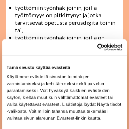
työttömiin työnhakijoihin, joilla
työttömyys on pitkittynyt ja jotka
tarvitsevat opetusta perusdigitaitoihin
tai,
työttömiin työnhakijoihin, joilla on
media- ja digialan osaamista, mutta eivät
osaa hyödyntää sitä työelämässä tai
jatkosuunnitelmien teossa tai,
media- ja digialojen opiskelijoihin, jotka
Tämä sivusto käyttää evästeitä
tarvitsevat tuetumpaa
Käytämme evästeitä sivuston toimintojen
oppimisympäristöä.
varmistamiseksi ja kehittämiseksi sekä palvelun
parantamiseksi. Voit hyväksyä kaikkien evästeiden
Tavoitteena on parantaa, ylläpitää ja kehittää
käytön, kieltää muut kuin välttämättömät evästeet tai
valita käytettävät evästeet. Lisätietoja löydät Näytä tiedot
hankkeeseen osallistuvien digitaalisia taitoja sekä
-valikosta. Voit milloin tahansa muuttaa tekemääsi
tehdä osallistujille realistisia jatkosuunnitelmia.
valintaa sivun alareunan Evästeet-linkin kautta.
Hankkeessa tavoitellaan lisäksi osallistujien