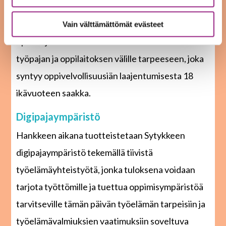
välillä (ammattiopisto sekä AMK), tarjoamalla
tuetumpaa oppimisympäristöä siitä hyötyville
Vain välttämättömät evästeet
opiskelijoille. Lisäksi luodaan toimintamallia
työpajan ja oppilaitoksen välille tarpeeseen, joka
syntyy oppivelvollisuusiän laajentumisesta 18
ikävuoteen saakka.
Digipajaympäristö
Hankkeen aikana tuotteistetaan Sytykkeen
digipajaympäristö tekemällä tiivistä
työelämäyhteistyötä, jonka tuloksena voidaan
tarjota työttömille ja tuettua oppimisympäristöä
tarvitseville tämän päivän työelämän tarpeisiin ja
työelämävalmiuksien vaatimuksiin soveltuva