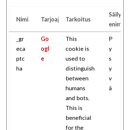
Säilyty
Nimi
Tarjoaja
Tarkoitus
enimmä
_gr
Go
This
P
eca
ogl
cookie is
y
ptc
e
used to
s
ha
distinguish
y
between
v
humans
ä
and bots.
This is
beneficial
for the