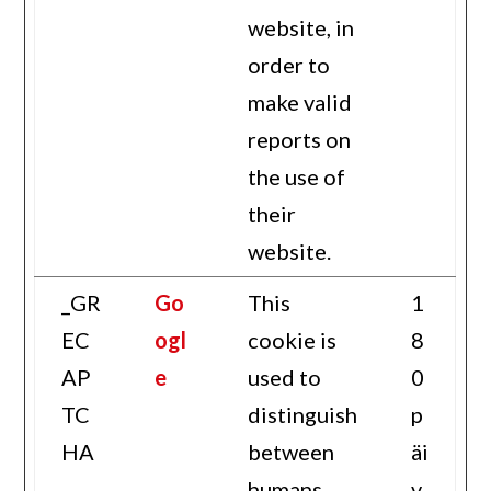
website, in
order to
make valid
reports on
the use of
their
website.
_GR
Go
This
1
EC
ogl
cookie is
8
AP
e
used to
0
TC
distinguish
p
HA
between
äi
humans
v