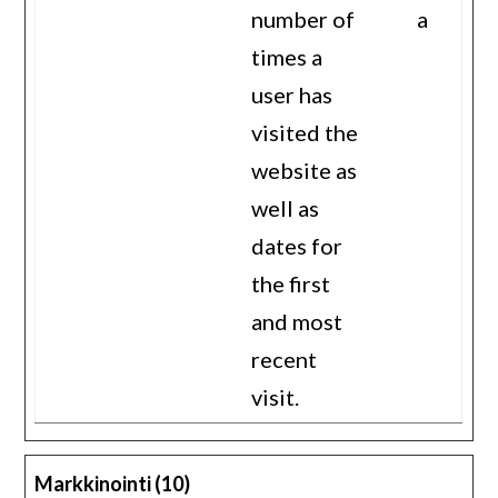
number of
a
times a
user has
visited the
website as
well as
dates for
the first
and most
recent
visit.
Markkinointi (10)