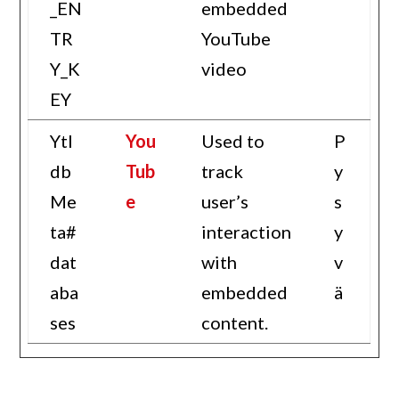
_EN
embedded
TR
YouTube
Y_K
video
EY
YtI
You
Used to
P
db
Tub
track
y
Me
e
user’s
s
ta#
interaction
y
dat
with
v
aba
embedded
ä
ses
content.