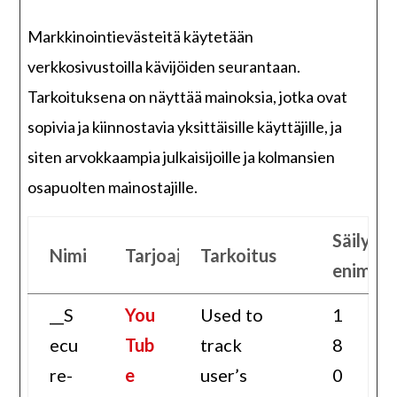
Markkinointievästeitä käytetään
verkkosivustoilla kävijöiden seurantaan.
Tarkoituksena on näyttää mainoksia, jotka ovat
sopivia ja kiinnostavia yksittäisille käyttäjille, ja
siten arvokkaampia julkaisijoille ja kolmansien
osapuolten mainostajille.
Säilyty
Nimi
Tarjoaja
Tarkoitus
enimmä
__S
You
Used to
1
ecu
Tub
track
8
re-
e
user’s
0