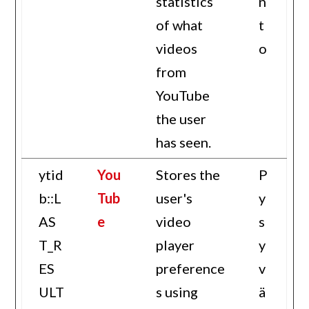
statistics
n
of what
t
videos
o
from
YouTube
the user
has seen.
ytid
You
Stores the
P
b::L
Tub
user's
y
AS
e
video
s
T_R
player
y
ES
preference
v
ULT
s using
ä