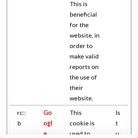
This is
beneficial
for the
website, in
order to
make valid
reports on
the use of
their
website.
rc::
Go
This
Is
b
ogl
cookie is
t
e
used to
u