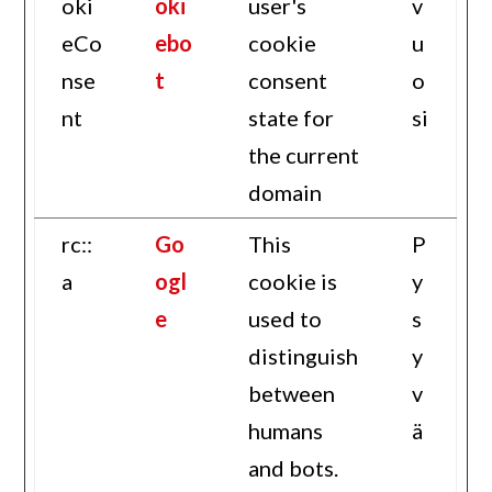
oki
oki
user's
v
eCo
ebo
cookie
u
nse
t
consent
o
nt
state for
si
the current
domain
rc::
Go
This
P
a
ogl
cookie is
y
e
used to
s
distinguish
y
between
v
humans
ä
and bots.