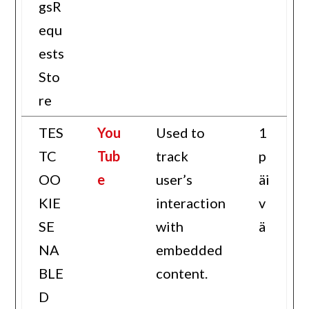
gsR
equ
ests
Sto
re
TES
You
Used to
1
TC
Tub
track
p
OO
e
user’s
äi
KIE
interaction
v
SE
with
ä
NA
embedded
BLE
content.
D