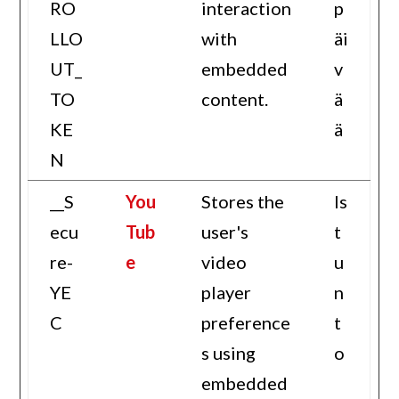
RO
interaction
p
LLO
with
äi
UT_
embedded
v
TO
content.
ä
KE
ä
N
__S
You
Stores the
Is
ecu
Tub
user's
t
re-
e
video
u
YE
player
n
C
preference
t
s using
o
embedded