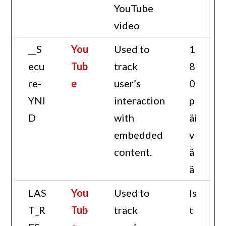
YouTube
video
__S
You
Used to
1
ecu
Tub
track
8
re-
e
user’s
0
YNI
interaction
p
D
with
äi
embedded
v
content.
ä
ä
LAS
You
Used to
Is
T_R
Tub
track
t