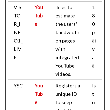
VISI
You
Tries to
1
TO
Tub
estimate
8
R_I
e
the users'
0
NF
bandwidth
p
O1_
on pages
äi
LIV
with
v
E
integrated
ä
YouTube
ä
videos.
YSC
You
Registers a
Is
Tub
unique ID
t
e
to keep
u