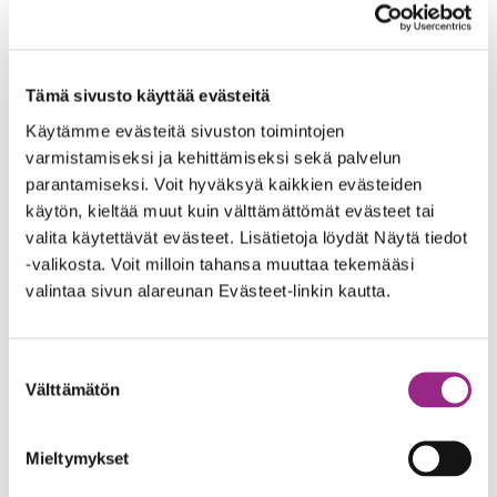
distinguish
n
between
t
humans
o
Tämä sivusto käyttää evästeitä
Käytämme evästeitä sivuston toimintojen
and bots.
varmistamiseksi ja kehittämiseksi sekä palvelun
rc::
Go
This
Is
parantamiseksi. Voit hyväksyä kaikkien evästeiden
käytön, kieltää muut kuin välttämättömät evästeet tai
c
ogl
cookie is
t
valita käytettävät evästeet. Lisätietoja löydät Näytä tiedot
e
used to
u
-valikosta. Voit milloin tahansa muuttaa tekemääsi
valintaa sivun alareunan Evästeet-linkin kautta.
distinguish
n
between
t
Suostumuksen
humans
o
Välttämätön
valinta
and bots.
Mieltymykset
rc::f
Go
This
P