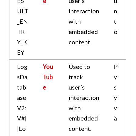
ES
e
user’s
u
ULT
interaction
n
_EN
with
t
TR
embedded
o
Y_K
content.
EY
Log
You
Used to
P
sDa
Tub
track
y
tab
e
user’s
s
ase
interaction
y
V2:
with
v
V#|
embedded
ä
|Lo
content.