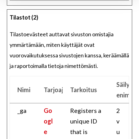
Tilastot (2)
Tilastoevästeet auttavat sivuston omistajia
ymmärtämään, miten käyttäjät ovat
vuorovaikutuksessa sivustojen kanssa, keräämällä
ja raportoimalla tietoja nimettömästi.
Säilyty
Nimi
Tarjoaja
Tarkoitus
enimmä
_ga
Go
Registers a
2
ogl
unique ID
v
e
that is
u