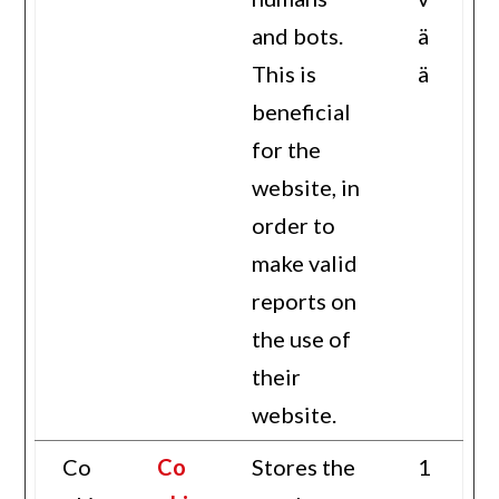
and bots.
ä
This is
ä
beneficial
for the
website, in
order to
make valid
reports on
the use of
their
website.
Co
Co
Stores the
1