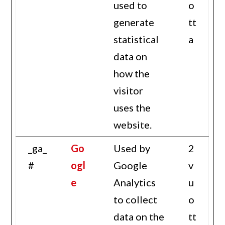
used to
o
generate
tt
statistical
a
data on
how the
visitor
uses the
website.
_ga_
Go
Used by
2
#
ogl
Google
v
e
Analytics
u
to collect
o
data on the
tt