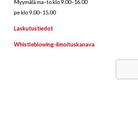
Myymälä ma–to klo 9.00–16.00
pe klo 9.00–15.00
Laskutustiedot
Whistleblowing-ilmoituskanava
Sytykkeen myymälä
Ruutihaantie 12, 84100 Ylivieska
p. 08 410 6600