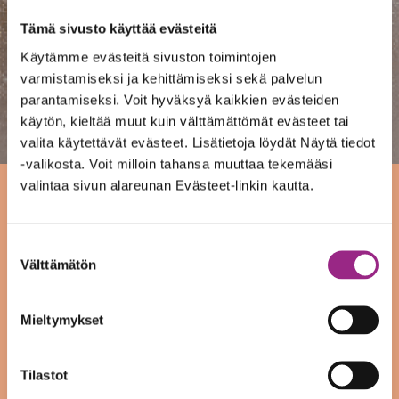
Tämä sivusto käyttää evästeitä
Käytämme evästeitä sivuston toimintojen
varmistamiseksi ja kehittämiseksi sekä palvelun
parantamiseksi. Voit hyväksyä kaikkien evästeiden
käytön, kieltää muut kuin välttämättömät evästeet tai
valita käytettävät evästeet. Lisätietoja löydät Näytä tiedot
-valikosta. Voit milloin tahansa muuttaa tekemääsi
valintaa sivun alareunan Evästeet-linkin kautta.
Työkyvyn arviointi
Suostumuksen
Työkyvyn arviointi on tarkoitettu niille henkilöille,
Välttämätön
valinta
joilla on ongelmia työ- ja toimintakyvyssä ja
tarvetta arvioida työ- ja toimintakykyä tai
Mieltymykset
kuntoutusmahdollisuuksia. Työryhmään kuuluvat
Tilastot
kuntoutusohjaaja, lääkäri sekä psykologi tai