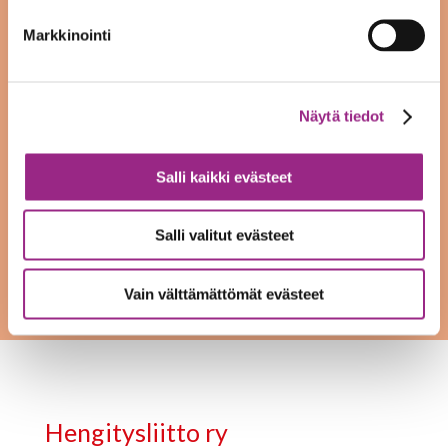
neuropsykologi. Palvelusta tehdään erillinen
Markkinointi
sopimus asiakkaan kotikunnan kanssa.
Näytä tiedot
Lisätiedot
Salli kaikki evästeet
kuntoutuspäällikkö Heli Keränen
Salli valitut evästeet
044 0910 725
Vain välttämättömät evästeet
Hengitysliitto ry