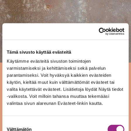
Tämä sivusto käyttää evästeitä
Käytämme evästeitä sivuston toimintojen
varmistamiseksi ja kehittämiseksi sekä palvelun
parantamiseksi. Voit hyväksyä kaikkien evästeiden
käytön, kieltää muut kuin välttämättömät evästeet tai
valita käytettävät evästeet. Lisätietoja löydät Näytä tiedot
Koronan vaikutus
-valikosta. Voit milloin tahansa muuttaa tekemääsi
toimintaamme
valintaa sivun alareunan Evästeet-linkin kautta.
15.03.20
Suostumuksen
Välttämätön
valinta