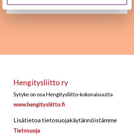
kanssaihmisistämme!
Hengitysliitto ry
Sytyke on osa Hengitysliitto-kokonaisuutta
www.hengitysliitto.fi
Lisätietoa tietosuojakäytännöistämme
Tietosuoja