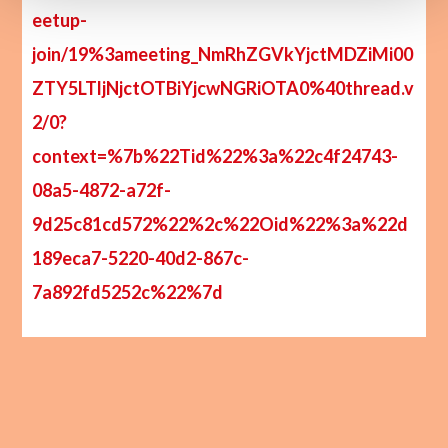
eetup-
join/19%3ameeting_NmRhZGVkYjctMDZiMi00
ZTY5LTljNjctOTBiYjcwNGRiOTA0%40thread.v
2/0?
context=%7b%22Tid%22%3a%22c4f24743-
08a5-4872-a72f-
9d25c81cd572%22%2c%22Oid%22%3a%22d
189eca7-5220-40d2-867c-
7a892fd5252c%22%7d