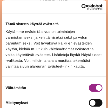
14.05.25
Tämä sivusto käyttää evästeitä
Käytämme evästeitä sivuston toimintojen
Piilevät kyvyt -hanke järjestää to 15.5. klo 14-
varmistamiseksi ja kehittämiseksi sekä palvelun
parantamiseksi. Voit hyväksyä kaikkien evästeiden
15.30 maksuttoman etäluennon
käytön, kieltää muut kuin välttämättömät evästeet tai
ammattilaisverkostolle, jotka työskentelevät
valita käytettävät evästeet. Lisätietoja löydät Näytä tiedot
neurokirjon henkilöiden kanssa esimerkiksi
-valikosta. Voit milloin tahansa muuttaa tekemääsi
valintaa sivun alareunan Evästeet-linkin kautta.
työllistämisen, kuntoutuksen tai
sosiaalipalveluiden kentällä Alavieskan, Kalajoen,
Suostumuksen
Merijärven, Nivalan, Sievin ja Ylivieskan alueella.
Välttämätön
valinta
Puhujaksi saatiin Erja Sandberg.
Mieltymykset