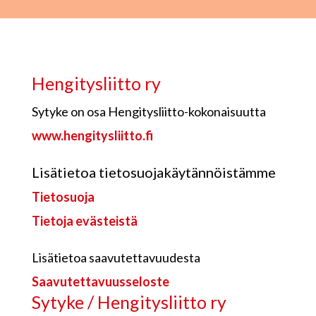
Hengitysliitto ry
Sytyke on osa Hengitysliitto-kokonaisuutta
www.hengitysliitto.fi
Lisätietoa tietosuojakäytännöistämme
Tietosuoja
Tietoja evästeistä
Lisätietoa saavutettavuudesta
Saavutettavuusseloste
Sytyke / Hengitysliitto ry