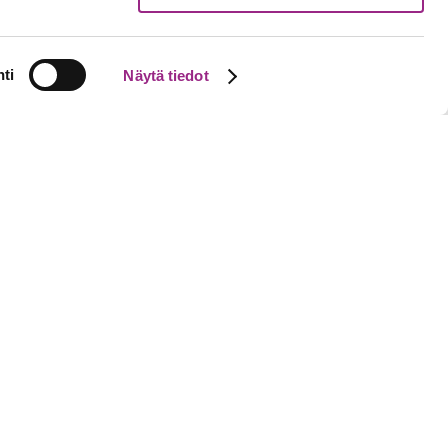
Avoinna ma-pe 9-16 ja pe 9-15
Myymälän Facebook
ti
Näytä tiedot