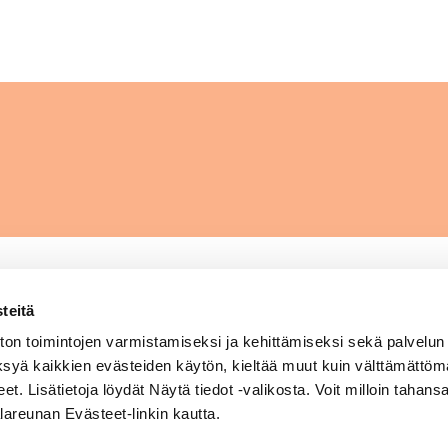
teitä
Sytyke / Hengitysliitto ry
on toimintojen varmistamiseksi ja kehittämiseksi sekä palvelun
ksyä kaikkien evästeiden käytön, kieltää muut kuin välttämättöm
-
Ruutihaantie 12, 84100 Ylivieska
eet. Lisätietoja löydät Näytä tiedot -valikosta. Voit milloin tahan
p. 08 410 6600, 044 091 0704
lareunan Evästeet-linkin kautta.