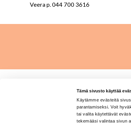
Veera p. 044 700 3616
Tämä sivusto käyttää eväs
Hengitysliitto ry
Käytämme evästeitä sivust
parantamiseksi. Voit hyvä
Sytyke on osa Hengitysliitto
tai valita käytettävät eväst
kokonaisuutta
tekemääsi valintaa sivun a
www.hengitysliitto.fi