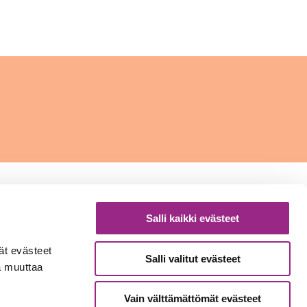
Salli kaikki evästeet
Sytykkeen myymälä
ät evästeet
Ruutihaantie 12, 84100 Ylivieska
Salli valitut evästeet
sa muuttaa
p. 08 410 6600
Vain välttämättömät evästeet