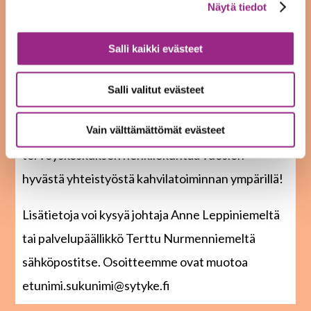
suljettuna koronatilanteesta johtuen 18.3.2020
Näytä tiedot
lähtien. Olemme päättäneet kohdentaa
resurssejamme muuhun toimintaamme ja
Salli kaikki evästeet
lakkautamme kahvilatoiminnan. Jo vastaanotetut
Salli valitut evästeet
kahvitustilaukset hoidamme 30.9.2020 saakka.
Kiitämme kahvilan asiakkaitamme sekä
Vain välttämättömät evästeet
terveyskeskuksen henkilökuntaa vuosien
hyvästä yhteistyöstä kahvilatoiminnan ympärillä!
Lisätietoja voi kysyä johtaja Anne Leppiniemeltä
tai palvelupäällikkö Terttu Nurmenniemeltä
sähköpostitse. Osoitteemme ovat muotoa
etunimi.sukunimi@sytyke.fi