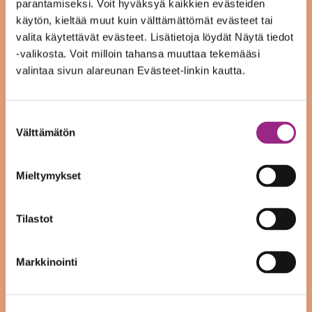
parantamiseksi. Voit hyväksyä kaikkien evästeiden
käytön, kieltää muut kuin välttämättömät evästeet tai
valita käytettävät evästeet. Lisätietoja löydät Näytä tiedot
Sytyke on toteuttanut kahvilatoimintaa
-valikosta. Voit milloin tahansa muuttaa tekemääsi
Ylivieskan terveyskeskuksessa vuodesta 2013
valintaa sivun alareunan Evästeet-linkin kautta.
lähtien. Kahvila Cafe Pauliina on tarjonnut
terveyskeskuksen asiakkaille ja henkilökunnalle
Suostumuksen
Välttämätön
mm. kahvia, suolaisia ja makeita leivonnaisia sekä
valinta
salaatteja. Olemme hoitaneet myös kahvituksia.
Mieltymykset
Sytykkeen valmennuspalveluissa oleville
asiakkaille kahvila on tarjonnut mahdollisuuden
Tilastot
harjoitella kahvilatyöskentelyä aidoissa
työolosuhteissa.
Markkinointi
Sytykkeen kahvila Cafe Pauliina on ollut