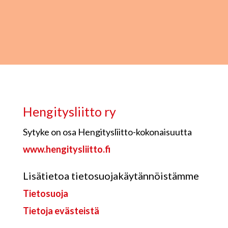
Hengitysliitto ry
Sytyke on osa Hengitysliitto-kokonaisuutta
www.hengitysliitto.fi
Lisätietoa tietosuojakäytännöistämme
Tietosuoja
Tietoja evästeistä