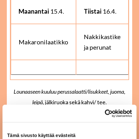
Maanantai
15.4.
Tiistai
16.4.
Nakkikastike
Makaronilaatikko
j
ja perunat
Lounaaseen kuuluu perussalaatti/lisukkeet, juoma,
leipä
, jälkiruoka sekä kahvi/ tee.
Tilapäiset muutokset ruokalistaan ovat mahdollisia.
Lihojen alkuperämaa Suomi. Kysythän
erityisruokavaliot keittiöltä.
Tämä sivusto käyttää evästeitä