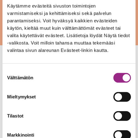
Käytämme evästeitä sivuston toimintojen
varmistamiseksi ja kehittämiseksi sekä palvelun
parantamiseksi. Voit hyväksyä kaikkien evästeiden
käytön, kieltää muut kuin välttämättömät evästeet tai
valita käytettävät evästeet. Lisätietoja löydät Näytä tiedot
-valikosta. Voit milloin tahansa muuttaa tekemääsi
valintaa sivun alareunan Evästeet-linkin kautta.
Suostumuksen
Hengitysliitto ry
Välttämätön
valinta
Sytyke on osa Hengitysliitto-kokonaisuutta
www.hengitysliitto.fi
Mieltymykset
Lisätietoa tietosuojakäytännöistämme
Tilastot
Tietosuoja
Tietoja evästeistä
Markkinointi