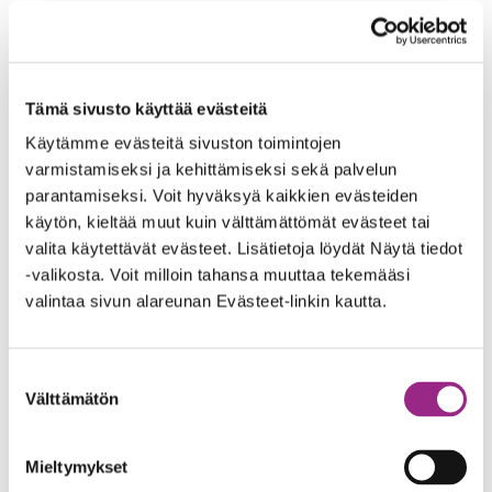
Hengitysliitto ry
Sytyke on osa Hengitysliitto-kokonaisuutta
www.hengitysliitto.fi
Tämä sivusto käyttää evästeitä
Käytämme evästeitä sivuston toimintojen
Lisätietoa tietosuojakäytännöistämme
varmistamiseksi ja kehittämiseksi sekä palvelun
Tietosuoja
parantamiseksi. Voit hyväksyä kaikkien evästeiden
käytön, kieltää muut kuin välttämättömät evästeet tai
Tietoja evästeistä
valita käytettävät evästeet. Lisätietoja löydät Näytä tiedot
-valikosta. Voit milloin tahansa muuttaa tekemääsi
Lisätietoa saavutettavuudesta
valintaa sivun alareunan Evästeet-linkin kautta.
Saavutettavuusseloste
Sytyke / Hengitysliitto ry
Suostumuksen
Ruutihaantie 12, 84100 Ylivieska
Välttämätön
valinta
p. 08 410 6600, 044 091 0704
Mieltymykset