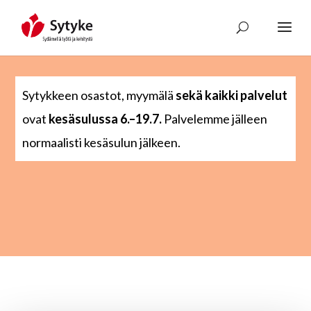
Skip
to
content
Sytykkeen osastot, myymälä
sekä kaikki palvelut
ovat
kesäsulussa 6.–19.7.
Palvelemme jälleen
normaalisti kesäsulun jälkeen.