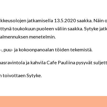
ikkeusolojen jatkamisella 13.5.2020 saakka. Näin
ttynä toukokuun puoleen väliin saakka. Sytyke jat
ävalmennuksen menetelmin.
-, puu- ja kokoonpanoalan töiden tekemistä.
sravintola ja kahvila Cafe Pauliina pysyvät suljet
n toivottaen Sytyke.