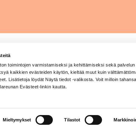
teitä
Sytyke / Hengitysliitto ry
on toimintojen varmistamiseksi ja kehittämiseksi sekä palvelun
ksyä kaikkien evästeiden käytön, kieltää muut kuin välttämättöm
-
Ruutihaantie 12, 84100 Ylivieska
eet. Lisätietoja löydät Näytä tiedot -valikosta. Voit milloin tahan
p. 08 410 6600, 044 091 0704
lareunan Evästeet-linkin kautta.
Toimistot ma–pe klo 8.00–16.00
Myymälä ma–to klo 9.00–16.00
pe klo 9.00–15.00
Mieltymykset
Tilastot
Markkinoin