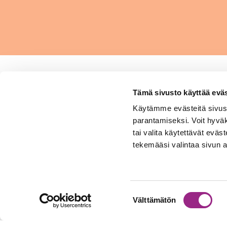
Tämä sivusto käyttää eväs
Hengitysliitto ry
Käytämme evästeitä sivust
parantamiseksi. Voit hyvä
Sytyke on osa Hengitysliitto
tai valita käytettävät eväst
kokonaisuutta
tekemääsi valintaa sivun a
www.hengitysliitto.fi
Lisätietoa
Suostumuksen
tietosuojakäytännöistämme
Välttämätön
valinta
Tietosuoja