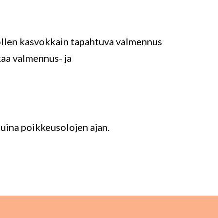
 ollen kasvokkain tapahtuva valmennus
kaa valmennus- ja
tuina poikkeusolojen ajan.