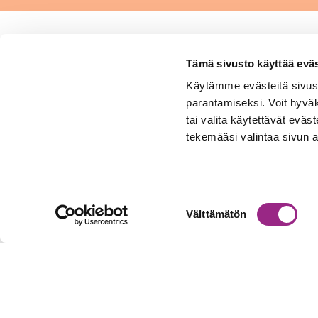
Tämä sivusto käyttää eväs
Hengitysliitto ry
Käytämme evästeitä sivust
Sytyke on osa Hengitysliitto
parantamiseksi. Voit hyvä
tai valita käytettävät eväst
kokonaisuutta
tekemääsi valintaa sivun a
www.hengitysliitto.fi
Lisätietoa
Suostumuksen
tietosuojakäytännöistämme
Välttämätön
valinta
Tietosuoja
Tietoja evästeistä
Lisätietoa saavutettavuudes