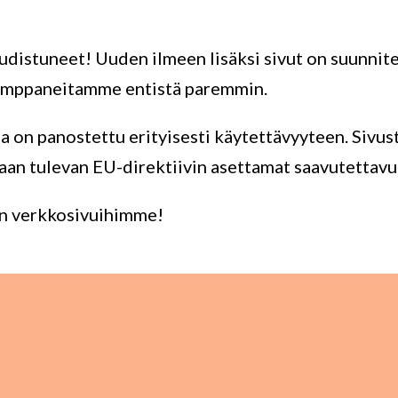
udistuneet! Uuden ilmeen lisäksi sivut on suunnit
umppaneitamme entistä paremmin.
a on panostettu erityisesti käytettävyyteen. Sivu
n tulevan EU-direktiivin asettamat saavutettavu
in verkkosivuihimme!