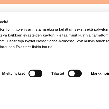
teitä
Sytyke / Hengitysliitto ry
on toimintojen varmistamiseksi ja kehittämiseksi sekä palvelun
-
Ruutihaantie 12, 84100 Ylivieska
ksyä kaikkien evästeiden käytön, kieltää muut kuin välttämättöm
eet. Lisätietoja löydät Näytä tiedot -valikosta. Voit milloin tahan
p. 08 410 6600, 044 091 0704
lareunan Evästeet-linkin kautta.
Toimistot ma–pe klo 8.00–16.00
Myymälä ma–to klo 9.00–16.00
pe klo 9.00–15.00
Mieltymykset
Tilastot
Markkinoin
Laskutustiedot
Whistleblowing-ilmoituskanava
ta