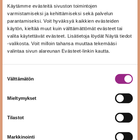
Käytämme evästeitä sivuston toimintojen
TYÖHÖN
varmistamiseksi ja kehittämiseksi sekä palvelun
TUTUSTUMISVIIKOT ALLE
parantamiseksi. Voit hyväksyä kaikkien evästeiden
käytön, kieltää muut kuin välttämättömät evästeet tai
29-VUOTIAILLE
valita käytettävät evästeet. Lisätietoja löydät Näytä tiedot
6.02.2026
|
Yleinen
-valikosta. Voit milloin tahansa muuttaa tekemääsi
valintaa sivun alareunan Evästeet-linkin kautta.
Mietitkö itsellesi sopivaa alaa, työ- tai
koulutuspaikkaa? Ja olet alle 29-vuotias
Suostumuksen
nuori? Voit käydä Sytykkeellä tutustumassa
Välttämätön
valinta
seuraavien alojen työtehtäviin: Kaupan ala
Mediapalvelut Jakelukeittiö Puhtaanapito
Mieltymykset
Metalliala Puuala...
lue lisää
Tilastot
Luovan kirjoittamisen ryhmä
Markkinointi