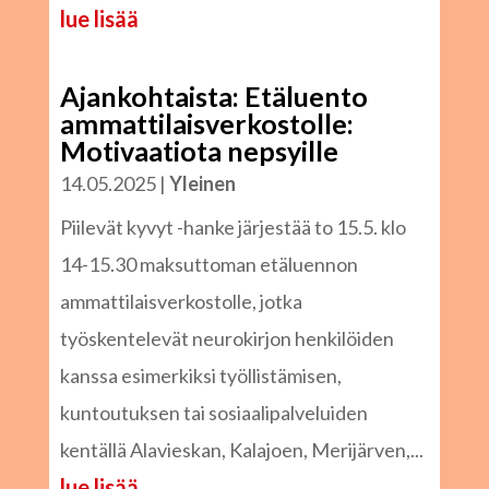
lue lisää
Ajankohtaista: Etäluento
ammattilaisverkostolle:
Motivaatiota nepsyille
14.05.2025
|
Yleinen
Piilevät kyvyt -hanke järjestää to 15.5. klo
14-15.30 maksuttoman etäluennon
ammattilaisverkostolle, jotka
työskentelevät neurokirjon henkilöiden
kanssa esimerkiksi työllistämisen,
kuntoutuksen tai sosiaalipalveluiden
kentällä Alavieskan, Kalajoen, Merijärven,...
lue lisää