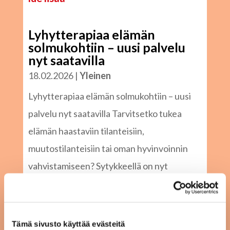
Lyhytterapiaa elämän
solmukohtiin – uusi palvelu
nyt saatavilla
18.02.2026
|
Yleinen
Lyhytterapiaa elämän solmukohtiin – uusi
palvelu nyt saatavilla Tarvitsetko tukea
elämän haastaviin tilanteisiin,
muutostilanteisiin tai oman hyvinvoinnin
vahvistamiseen? Sytykkeellä on nyt
saatavilla ratkaisukeskeinen lyhytterapia,
joka tarjoaa matalan kynnyksen...
lue lisää
Tämä sivusto käyttää evästeitä