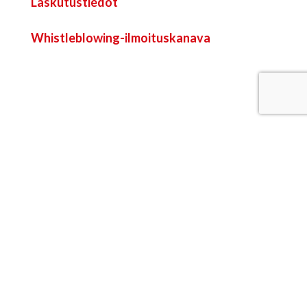
Laskutustiedot
Whistleblowing-ilmoituskanava
Sytykkeen myymälä
Ruutihaantie 12, 84100 Ylivieska
p. 08 410 6600
Avoinna ma-pe 9-16 ja pe 9-15
Myymälän Facebook