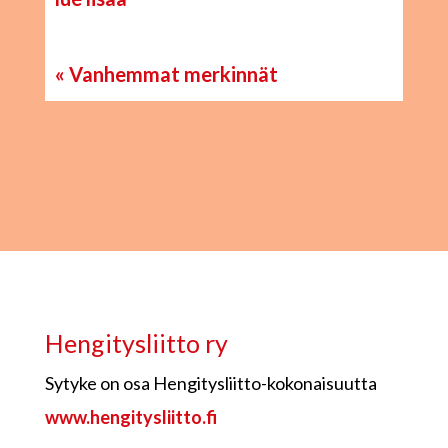
« Vanhemmat merkinnät
Hengitysliitto ry
Sytyke on osa Hengitysliitto-kokonaisuutta
www.hengitysliitto.fi