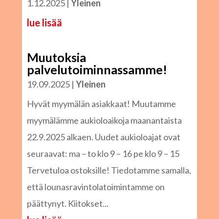
1.12.2025
|
Yleinen
lue lisää
Muutoksia
palvelutoiminnassamme!
19.09.2025
|
Yleinen
Hyvät myymälän asiakkaat! Muutamme
myymälämme aukioloaikoja maanantaista
22.9.2025 alkaen. Uudet aukioloajat ovat
seuraavat: ma – to klo 9 – 16 pe klo 9 – 15
Tervetuloa ostoksille! Tiedotamme samalla,
että lounasravintolatoimintamme on
päättynyt. Kiitokset...