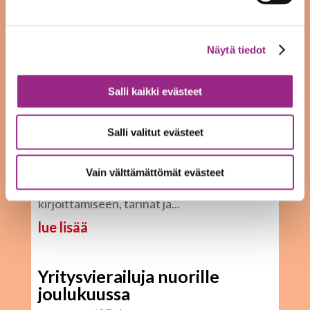
starttaa helmikuussa
16.01.2026
|
Yleinen
Näytä tiedot
Sytykkeellä järjestetään helmikuussa
kolmen kerran luovan kirjoittamisen ryhmä.
Salli kaikki evästeet
Ryhmä on tarkoitettu 16-28-vuotiaille
nuorille. Ryhmä kokoontuu perjantaisin
Salli valitut evästeet
13.2., 20.2. ja 27.2. klo 12-13.45. Ryhmien
Vain välttämättömät evästeet
teemat ovat: tutustutaan luovaan
kirjoittamiseen, tarinat ja...
lue lisää
Yritysvierailuja nuorille
joulukuussa