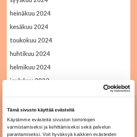
heinäkuu 2024
kesäkuu 2024
toukokuu 2024
huhtikuu 2024
helmikuu 2024
joulukuu 2023
elokuu 2023
kesäkuu 2023
Tämä sivusto käyttää evästeitä
Käytämme evästeitä sivuston toimintojen
maaliskuu 2023
varmistamiseksi ja kehittämiseksi sekä palvelun
tammikuu 2023
parantamiseksi. Voit hyväksyä kaikkien evästeiden