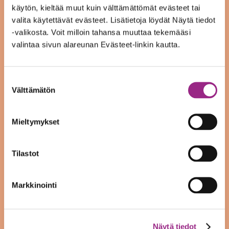
käytön, kieltää muut kuin välttämättömät evästeet tai
joulukuu 2022
valita käytettävät evästeet. Lisätietoja löydät Näytä tiedot
-valikosta. Voit milloin tahansa muuttaa tekemääsi
syyskuu 2022
valintaa sivun alareunan Evästeet-linkin kautta.
heinäkuu 2022
Suostumuksen
kesäkuu 2022
Välttämätön
valinta
toukokuu 2022
Mieltymykset
tammikuu 2022
joulukuu 2021
Tilastot
syyskuu 2021
Markkinointi
elokuu 2021
kesäkuu 2021
Näytä tiedot