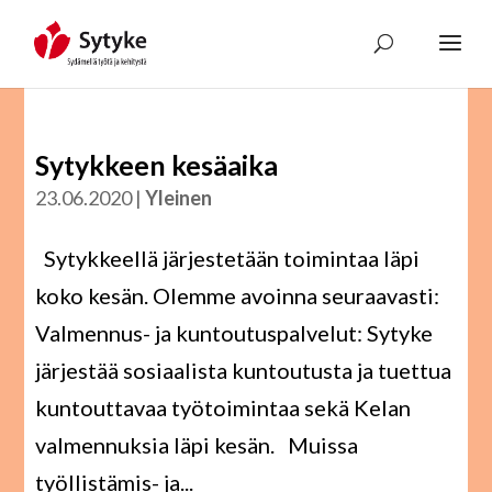
Skip
to
content
Sytykkeen kesäaika
23.06.2020
|
Yleinen
Sytykkeellä järjestetään toimintaa läpi
koko kesän. Olemme avoinna seuraavasti:
Valmennus- ja kuntoutuspalvelut: Sytyke
järjestää sosiaalista kuntoutusta ja tuettua
kuntouttavaa työtoimintaa sekä Kelan
valmennuksia läpi kesän. Muissa
työllistämis- ja...