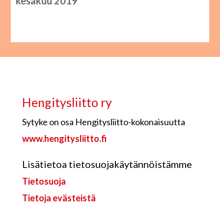
kesäkuu 2019
Hengitysliitto ry
Sytyke on osa Hengitysliitto-kokonaisuutta
www.hengitysliitto.fi
Lisätietoa tietosuojakäytännöistämme
Tietosuoja
Tietoja evästeistä