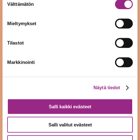
Välttämätön
syyskuu 2021
valinta
elokuu 2021
Mieltymykset
kesäkuu 2021
Tilastot
toukokuu 2021
huhtikuu 2021
Markkinointi
helmikuu 2021
tammikuu 2021
Näytä tiedot
joulukuu 2020
Salli kaikki evästeet
marraskuu 2020
Salli valitut evästeet
lokakuu 2020