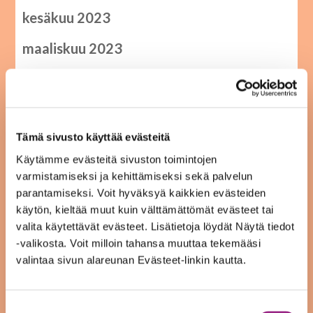
kesäkuu 2023
maaliskuu 2023
tammikuu 2023
joulukuu 2022
Tämä sivusto käyttää evästeitä
syyskuu 2022
Käytämme evästeitä sivuston toimintojen
heinäkuu 2022
varmistamiseksi ja kehittämiseksi sekä palvelun
parantamiseksi. Voit hyväksyä kaikkien evästeiden
kesäkuu 2022
käytön, kieltää muut kuin välttämättömät evästeet tai
valita käytettävät evästeet. Lisätietoja löydät Näytä tiedot
toukokuu 2022
-valikosta. Voit milloin tahansa muuttaa tekemääsi
valintaa sivun alareunan Evästeet-linkin kautta.
tammikuu 2022
joulukuu 2021
Suostumuksen