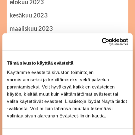
elokuu 2023
kesäkuu 2023
maaliskuu 2023
tammikuu 2023
joulukuu 2022
Tämä sivusto käyttää evästeitä
syyskuu 2022
Käytämme evästeitä sivuston toimintojen
varmistamiseksi ja kehittämiseksi sekä palvelun
heinäkuu 2022
parantamiseksi. Voit hyväksyä kaikkien evästeiden
kesäkuu 2022
käytön, kieltää muut kuin välttämättömät evästeet tai
valita käytettävät evästeet. Lisätietoja löydät Näytä tiedot
toukokuu 2022
-valikosta. Voit milloin tahansa muuttaa tekemääsi
valintaa sivun alareunan Evästeet-linkin kautta.
tammikuu 2022
joulukuu 2021