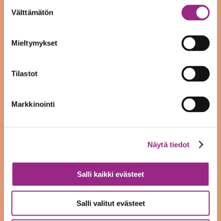
Suostumuksen
Välttämätön
valinta
syyskuu 2021
elokuu 2021
Mieltymykset
kesäkuu 2021
Tilastot
toukokuu 2021
Markkinointi
huhtikuu 2021
helmikuu 2021
Näytä tiedot
tammikuu 2021
joulukuu 2020
Salli kaikki evästeet
marraskuu 2020
Salli valitut evästeet
lokakuu 2020