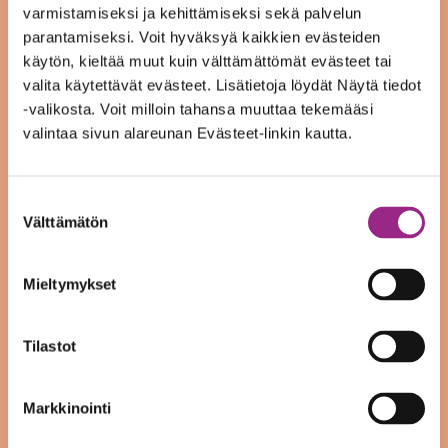
varmistamiseksi ja kehittämiseksi sekä palvelun
maaliskuu 2023
parantamiseksi. Voit hyväksyä kaikkien evästeiden
käytön, kieltää muut kuin välttämättömät evästeet tai
tammikuu 2023
valita käytettävät evästeet. Lisätietoja löydät Näytä tiedot
-valikosta. Voit milloin tahansa muuttaa tekemääsi
joulukuu 2022
valintaa sivun alareunan Evästeet-linkin kautta.
syyskuu 2022
Suostumuksen
heinäkuu 2022
Välttämätön
valinta
kesäkuu 2022
Mieltymykset
toukokuu 2022
tammikuu 2022
Tilastot
joulukuu 2021
Markkinointi
syyskuu 2021