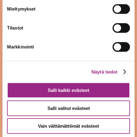
syyskuu 2024
Mieltymykset
heinäkuu 2024
Tilastot
kesäkuu 2024
Markkinointi
toukokuu 2024
huhtikuu 2024
Näytä tiedot
helmikuu 2024
joulukuu 2023
Salli kaikki evästeet
elokuu 2023
Salli valitut evästeet
kesäkuu 2023
Vain välttämättömät evästeet
maaliskuu 2023