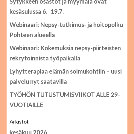
Sytykkeen osastot ja myymälä ovat
kesäsulussa 6.–19.7.
Webinaari: Nepsy-tutkimus- ja hoitopolku
Pohteen alueella
Webinaari: Kokemuksia nepsy-piirteisten
rekrytoinnista työpaikalla
Lyhytterapiaa elämän solmukohtiin – uusi
palvelu nyt saatavilla
TYÖHÖN TUTUSTUMISVIIKOT ALLE 29-
VUOTIAILLE
Arkistot
kesäkuu 2026