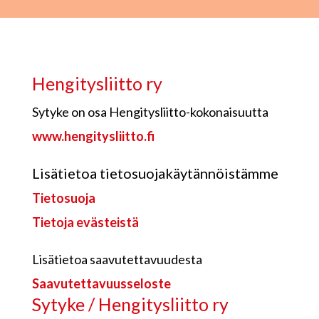
Hengitysliitto ry
Sytyke on osa Hengitysliitto-kokonaisuutta
www.hengitysliitto.fi
Lisätietoa tietosuojakäytännöistämme
Tietosuoja
Tietoja evästeistä
Lisätietoa saavutettavuudesta
Saavutettavuusseloste
Sytyke / Hengitysliitto ry