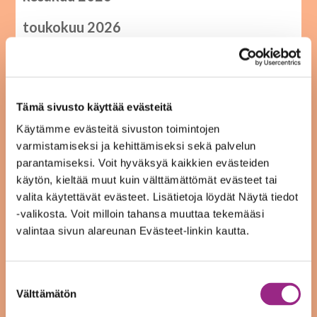
toukokuu 2026
maaliskuu 2026
helmikuu 2026
Tämä sivusto käyttää evästeitä
tammikuu 2026
Käytämme evästeitä sivuston toimintojen
varmistamiseksi ja kehittämiseksi sekä palvelun
joulukuu 2025
parantamiseksi. Voit hyväksyä kaikkien evästeiden
käytön, kieltää muut kuin välttämättömät evästeet tai
syyskuu 2025
valita käytettävät evästeet. Lisätietoja löydät Näytä tiedot
elokuu 2025
-valikosta. Voit milloin tahansa muuttaa tekemääsi
valintaa sivun alareunan Evästeet-linkin kautta.
toukokuu 2025
tammikuu 2025
Suostumuksen
Välttämätön
valinta
joulukuu 2024