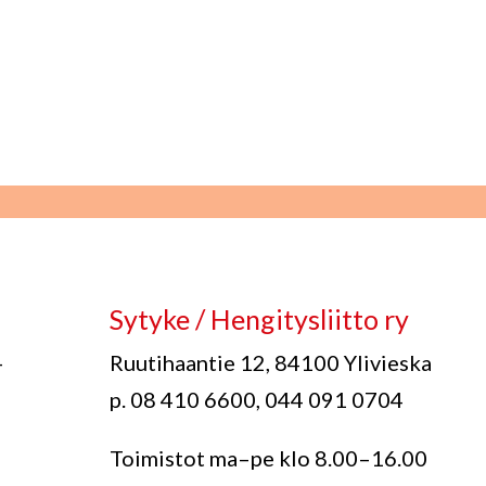
Sytyke / Hengitysliitto ry
-
Ruutihaantie 12, 84100 Ylivieska
p. 08 410 6600, 044 091 0704
Toimistot ma–pe klo 8.00–16.00