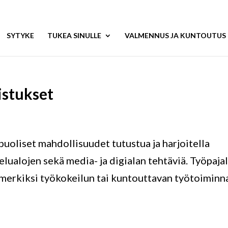
SYTYKE
TUKEA SINULLE
VALMENNUS JA KUNTOUTUS
istukset
uoliset mahdollisuudet tutustua ja harjoitella
velualojen sekä media- ja digialan tehtäviä. Työpajal
merkiksi työkokeilun tai kuntouttavan työtoiminn