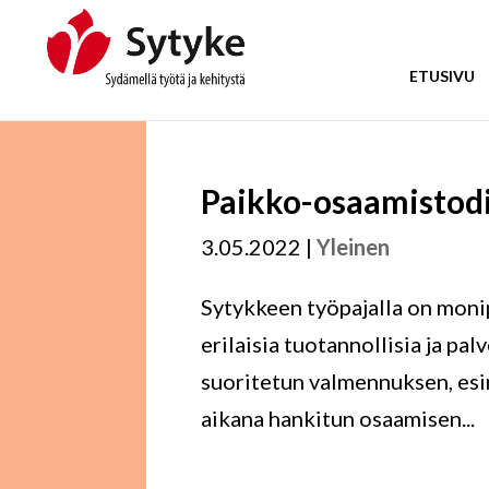
Skip
to
content
ETUSIVU
Paikko-osaamistod
3.05.2022
|
Yleinen
Sytykkeen työpajalla on monip
erilaisia tuotannollisia ja pal
suoritetun valmennuksen, esi
aikana hankitun osaamisen...