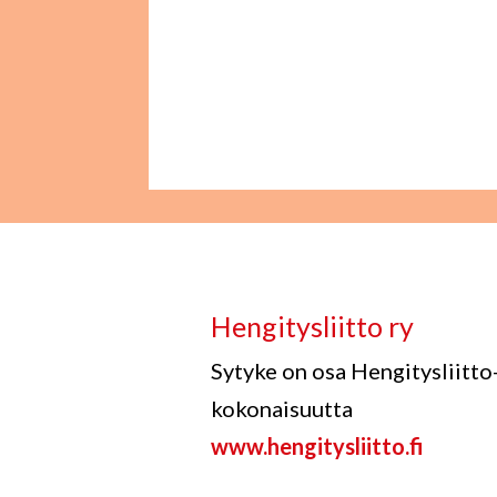
Hengitysliitto ry
Sytyke on osa Hengitysliitto
kokonaisuutta
www.hengitysliitto.fi