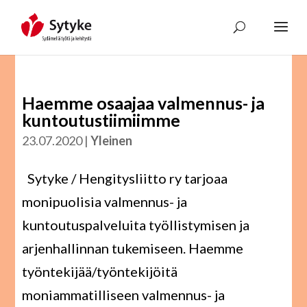
Skip
to
content
Haemme osaajaa valmennus- ja
kuntoutustiimiimme
23.07.2020
|
Yleinen
Sytyke / Hengitysliitto ry tarjoaa
monipuolisia valmennus- ja
kuntoutuspalveluita työllistymisen ja
arjenhallinnan tukemiseen. Haemme
työntekijää/työntekijöitä
moniammatilliseen valmennus- ja