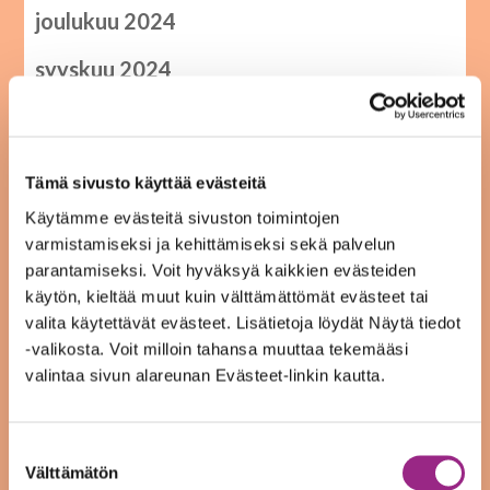
joulukuu 2024
syyskuu 2024
heinäkuu 2024
kesäkuu 2024
Tämä sivusto käyttää evästeitä
toukokuu 2024
Käytämme evästeitä sivuston toimintojen
varmistamiseksi ja kehittämiseksi sekä palvelun
huhtikuu 2024
parantamiseksi. Voit hyväksyä kaikkien evästeiden
käytön, kieltää muut kuin välttämättömät evästeet tai
helmikuu 2024
valita käytettävät evästeet. Lisätietoja löydät Näytä tiedot
-valikosta. Voit milloin tahansa muuttaa tekemääsi
joulukuu 2023
valintaa sivun alareunan Evästeet-linkin kautta.
elokuu 2023
Suostumuksen
kesäkuu 2023
Välttämätön
valinta