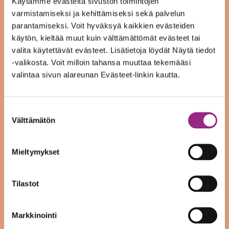
Käytämme evästeitä sivuston toimintojen
kesäkuu 2023
varmistamiseksi ja kehittämiseksi sekä palvelun
parantamiseksi. Voit hyväksyä kaikkien evästeiden
maaliskuu 2023
käytön, kieltää muut kuin välttämättömät evästeet tai
valita käytettävät evästeet. Lisätietoja löydät Näytä tiedot
tammikuu 2023
-valikosta. Voit milloin tahansa muuttaa tekemääsi
valintaa sivun alareunan Evästeet-linkin kautta.
joulukuu 2022
syyskuu 2022
Suostumuksen
Välttämätön
heinäkuu 2022
valinta
kesäkuu 2022
Mieltymykset
toukokuu 2022
Tilastot
tammikuu 2022
joulukuu 2021
Markkinointi