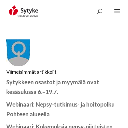
Skip
to
content
Viimeisimmät artikkelit
Sytykkeen osastot ja myymälä ovat
kesäsulussa 6.–19.7.
Webinaari: Nepsy-tutkimus- ja hoitopolku
Pohteen alueella
Webinaari: Kokemuksia nepsy-piirteisten