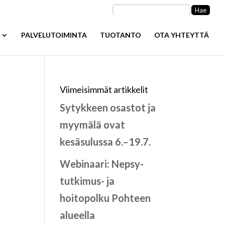
Haku:
PALVELUTOIMINTA
TUOTANTO
OTA YHTEYTTÄ
Viimeisimmät artikkelit
Sytykkeen osastot ja
myymälä ovat
kesäsulussa 6.–19.7.
Webinaari: Nepsy-
tutkimus- ja
hoitopolku Pohteen
alueella