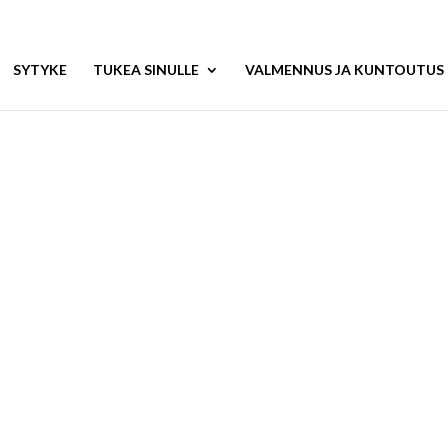
SYTYKE
TUKEA SINULLE
VALMENNUS JA KUNTOUTUS