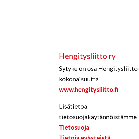
Hengitysliitto ry
Sytyke on osa Hengitysliitto
kokonaisuutta
www.hengitysliitto.fi
Lisätietoa
tietosuojakäytännöistämme
Tietosuoja
Tietoja evästeistä