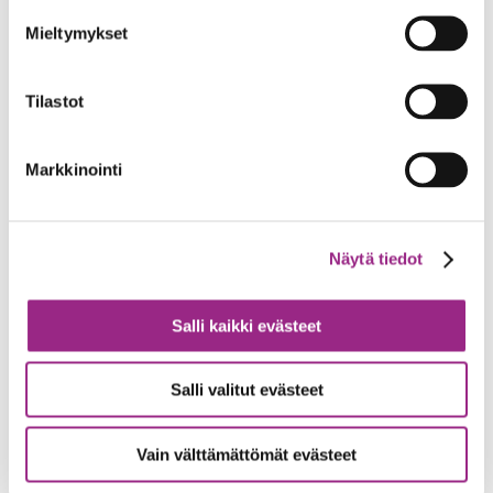
elokuu 2021
Mieltymykset
kesäkuu 2021
Tilastot
toukokuu 2021
huhtikuu 2021
Markkinointi
helmikuu 2021
tammikuu 2021
Näytä tiedot
joulukuu 2020
Salli kaikki evästeet
marraskuu 2020
Salli valitut evästeet
lokakuu 2020
syyskuu 2020
Vain välttämättömät evästeet