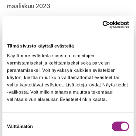
maaliskuu 2023
tammikuu 2023
joulukuu 2022
syyskuu 2022
Tämä sivusto käyttää evästeitä
Käytämme evästeitä sivuston toimintojen
heinäkuu 2022
varmistamiseksi ja kehittämiseksi sekä palvelun
parantamiseksi. Voit hyväksyä kaikkien evästeiden
kesäkuu 2022
käytön, kieltää muut kuin välttämättömät evästeet tai
valita käytettävät evästeet. Lisätietoja löydät Näytä tiedot
toukokuu 2022
-valikosta. Voit milloin tahansa muuttaa tekemääsi
tammikuu 2022
valintaa sivun alareunan Evästeet-linkin kautta.
joulukuu 2021
Suostumuksen
syyskuu 2021
Välttämätön
valinta