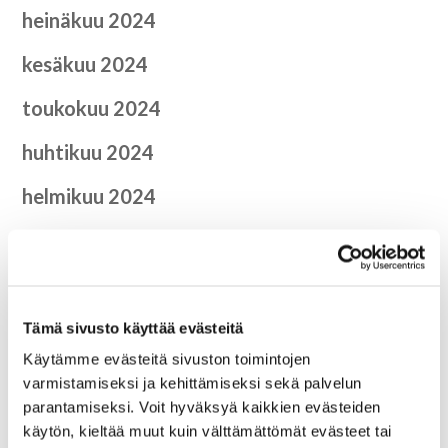
heinäkuu 2024
kesäkuu 2024
toukokuu 2024
huhtikuu 2024
helmikuu 2024
joulukuu 2023
elokuu 2023
kesäkuu 2023
Tämä sivusto käyttää evästeitä
Käytämme evästeitä sivuston toimintojen
maaliskuu 2023
varmistamiseksi ja kehittämiseksi sekä palvelun
parantamiseksi. Voit hyväksyä kaikkien evästeiden
tammikuu 2023
käytön, kieltää muut kuin välttämättömät evästeet tai