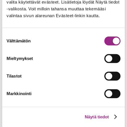
valita käytettävät evästeet. Lisätietoja löydät Näytä tiedot
joulukuu 2022
-valikosta. Voit milloin tahansa muuttaa tekemääsi
syyskuu 2022
valintaa sivun alareunan Evästeet-linkin kautta.
heinäkuu 2022
Suostumuksen
kesäkuu 2022
Välttämätön
valinta
toukokuu 2022
Mieltymykset
tammikuu 2022
Tilastot
joulukuu 2021
syyskuu 2021
Markkinointi
elokuu 2021
kesäkuu 2021
Näytä tiedot