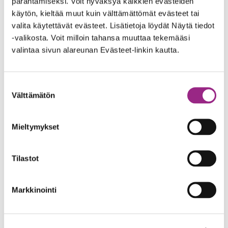
parantamiseksi. Voit hyväksyä kaikkien evästeiden
maaliskuu 2023
käytön, kieltää muut kuin välttämättömät evästeet tai
tammikuu 2023
valita käytettävät evästeet. Lisätietoja löydät Näytä tiedot
-valikosta. Voit milloin tahansa muuttaa tekemääsi
joulukuu 2022
valintaa sivun alareunan Evästeet-linkin kautta.
syyskuu 2022
Suostumuksen
heinäkuu 2022
Välttämätön
valinta
kesäkuu 2022
Mieltymykset
toukokuu 2022
Tilastot
tammikuu 2022
joulukuu 2021
Markkinointi
syyskuu 2021