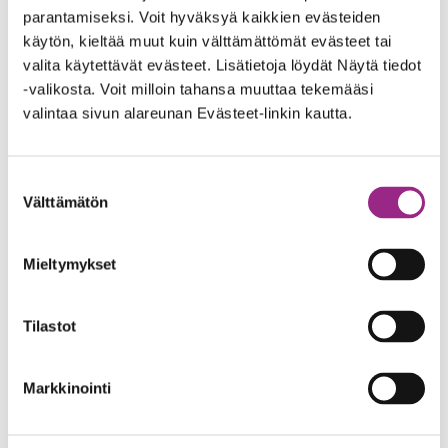
parantamiseksi. Voit hyväksyä kaikkien evästeiden
maaliskuu 2023
käytön, kieltää muut kuin välttämättömät evästeet tai
valita käytettävät evästeet. Lisätietoja löydät Näytä tiedot
tammikuu 2023
-valikosta. Voit milloin tahansa muuttaa tekemääsi
valintaa sivun alareunan Evästeet-linkin kautta.
joulukuu 2022
syyskuu 2022
Suostumuksen
Välttämätön
valinta
heinäkuu 2022
kesäkuu 2022
Mieltymykset
toukokuu 2022
Tilastot
tammikuu 2022
Markkinointi
joulukuu 2021
syyskuu 2021