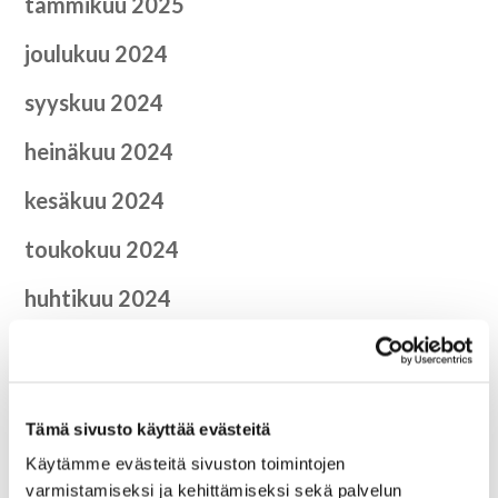
tammikuu 2025
joulukuu 2024
syyskuu 2024
heinäkuu 2024
kesäkuu 2024
toukokuu 2024
huhtikuu 2024
helmikuu 2024
joulukuu 2023
Tämä sivusto käyttää evästeitä
elokuu 2023
Käytämme evästeitä sivuston toimintojen
kesäkuu 2023
varmistamiseksi ja kehittämiseksi sekä palvelun