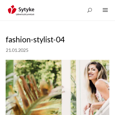
Skip
to
content
fashion-stylist-04
21.01.2025