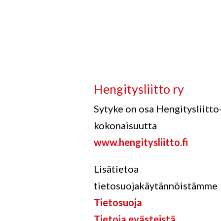
Hengitysliitto ry
Sytyke on osa Hengitysliitto
kokonaisuutta
www.hengitysliitto.fi
Lisätietoa
tietosuojakäytännöistämme
Tietosuoja
Tietoja evästeistä