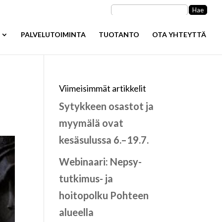
Haku:
PALVELUTOIMINTA
TUOTANTO
OTA YHTEYTTÄ
Viimeisimmät artikkelit
Sytykkeen osastot ja
myymälä ovat
kesäsulussa 6.–19.7.
Webinaari: Nepsy-
tutkimus- ja
hoitopolku Pohteen
alueella