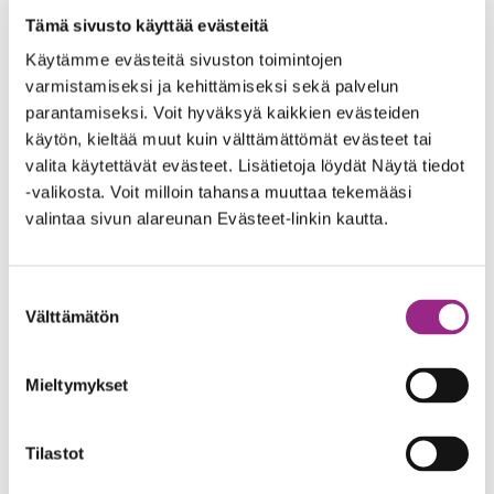
Tämä sivusto käyttää evästeitä
helmikuu 2024
Käytämme evästeitä sivuston toimintojen
joulukuu 2023
varmistamiseksi ja kehittämiseksi sekä palvelun
parantamiseksi. Voit hyväksyä kaikkien evästeiden
elokuu 2023
käytön, kieltää muut kuin välttämättömät evästeet tai
valita käytettävät evästeet. Lisätietoja löydät Näytä tiedot
kesäkuu 2023
-valikosta. Voit milloin tahansa muuttaa tekemääsi
valintaa sivun alareunan Evästeet-linkin kautta.
maaliskuu 2023
tammikuu 2023
Suostumuksen
Välttämätön
valinta
joulukuu 2022
syyskuu 2022
Mieltymykset
heinäkuu 2022
Tilastot
kesäkuu 2022