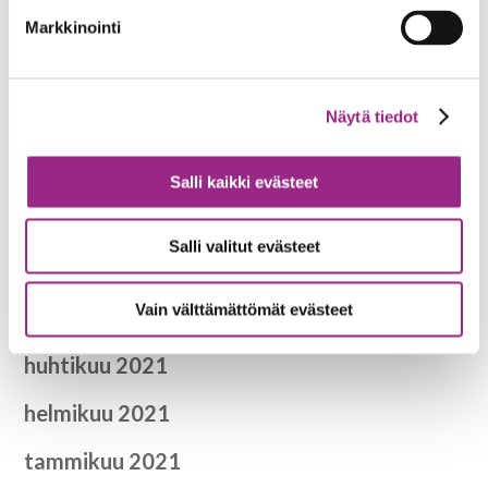
toukokuu 2022
Markkinointi
tammikuu 2022
Näytä tiedot
joulukuu 2021
syyskuu 2021
Salli kaikki evästeet
elokuu 2021
Salli valitut evästeet
kesäkuu 2021
Vain välttämättömät evästeet
toukokuu 2021
huhtikuu 2021
helmikuu 2021
tammikuu 2021