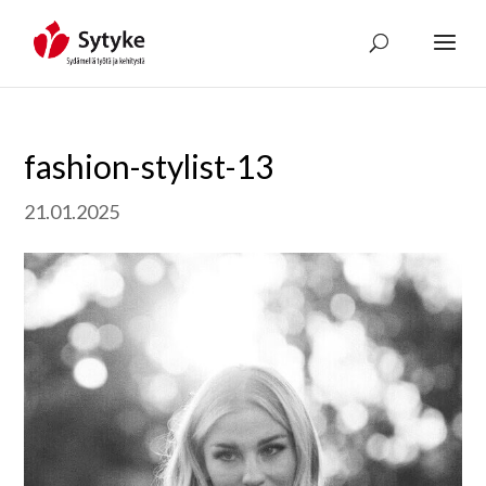
Skip
to
content
fashion-stylist-13
21.01.2025