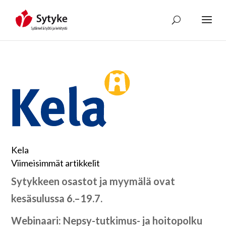
Skip
to
content
Kela
Viimeisimmät artikkelit
Sytykkeen osastot ja myymälä ovat
kesäsulussa 6.–19.7.
Webinaari: Nepsy-tutkimus- ja hoitopolku