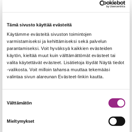
syyskuu 2022
heinäkuu 2022
Tämä sivusto käyttää evästeitä
kesäkuu 2022
Käytämme evästeitä sivuston toimintojen
varmistamiseksi ja kehittämiseksi sekä palvelun
toukokuu 2022
parantamiseksi. Voit hyväksyä kaikkien evästeiden
käytön, kieltää muut kuin välttämättömät evästeet tai
tammikuu 2022
valita käytettävät evästeet. Lisätietoja löydät Näytä tiedot
joulukuu 2021
-valikosta. Voit milloin tahansa muuttaa tekemääsi
valintaa sivun alareunan Evästeet-linkin kautta.
syyskuu 2021
elokuu 2021
Suostumuksen
Välttämätön
valinta
kesäkuu 2021
toukokuu 2021
Mieltymykset